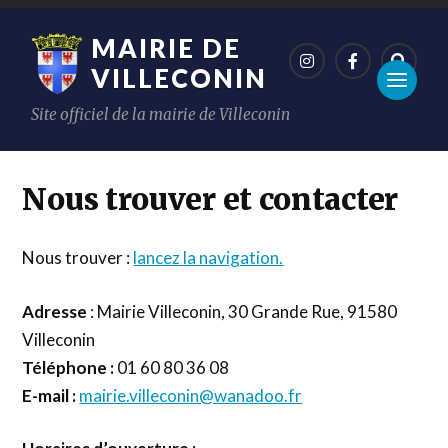
MAIRIE DE
VILLECONIN
Site officiel de la mairie de Villeconin
Nous trouver et contacter
Nous trouver :
lancez la navigation.
Adresse
: Mairie Villeconin, 30 Grande Rue, 91580
Villeconin
Téléphone :
01 60 80 36 08
E-mail :
mairie.villeconin@wanadoo.fr