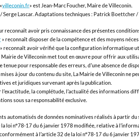
«
villeconin.fr
» est Jean-Marc Foucher, Maire de Villeconin.
 / Serge Lascar. Adaptations techniques : Patrick Boettcher /
eur reconnaît avoir pris connaissance des présentes conditions
r
» reconnaît disposer de la compétence et des moyens nécessai
fr» reconnaît avoir vérifié que la configuration informatique ut
 Mairie de Villeconin met tout en œuvre pour offrir aux utili
re tenue pour responsable des erreurs, d’une absence de dispo
 mises à jour du contenu du site, La Mairie de Villeconin ne p
ives et juridiques survenant après la publication.
r l’exactitude, la complétude, l’actualité des informations di
ations sous sa responsabilité exclusive.
ts automatisés de données nominatives réalisés à partir du si
la loi n°78-17 du 6 janvier 1978 modifiée, relative à l’informat
onformément à l’article 32 de la loi n°78-17 du 6 janvier 197