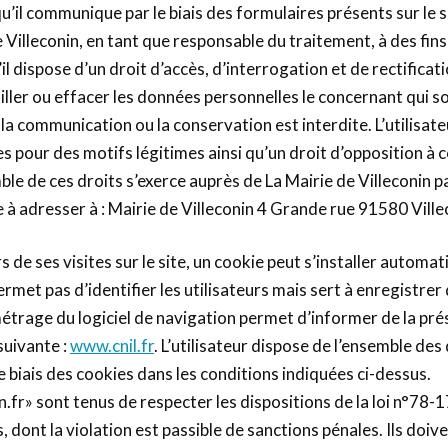
 qu’il communique par le biais des formulaires présents sur le
Villeconin, en tant que responsable du traitement, à des fins
l dispose d’un droit d’accès, d’interrogation et de rectificati
ouiller ou effacer les données personnelles le concernant qui 
n, la communication ou la conservation est interdite. L’utilisa
 pour des motifs légitimes ainsi qu’un droit d’opposition à c
ble de ces droits s’exerce auprès de La Mairie de Villeconin 
 à adresser à : Mairie de Villeconin 4 Grande rue 91580 Vill
s de ses visites sur le site, un cookie peut s’installer automa
rmet pas d’identifier les utilisateurs mais sert à enregistrer 
ramétrage du logiciel de navigation permet d’informer de la pr
suivante :
www.cnil.fr
. L’utilisateur dispose de l’ensemble de
biais des cookies dans les conditions indiquées ci-dessus.
in.fr» sont tenus de respecter les dispositions de la loi n°78-
és, dont la violation est passible de sanctions pénales. Ils do