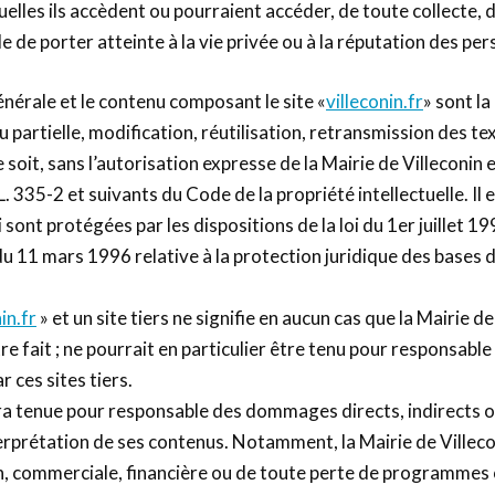
lles ils accèdent ou pourraient accéder, de toute collecte, 
e de porter atteinte à la vie privée ou à la réputation des pe
énérale et le contenu composant le site «
villeconin.fr
» sont la
u partielle, modification, réutilisation, retransmission des 
soit, sans l’autorisation expresse de la Mairie de Villeconin e
L. 335-2 et suivants du Code de la propriété intellectuelle. 
ui sont protégées par les dispositions de la loi du 1er juillet
e du 11 mars 1996 relative à la protection juridique des bases 
in.fr
» et un site tiers ne signifie en aucun cas que la Mairie d
être fait ; ne pourrait en particulier être tenu pour responsab
 ces sites tiers.
sera tenue pour responsable des dommages directs, indirects o
interprétation de ses contenus. Notamment, la Mairie de Ville
on, commerciale, financière ou de toute perte de programmes