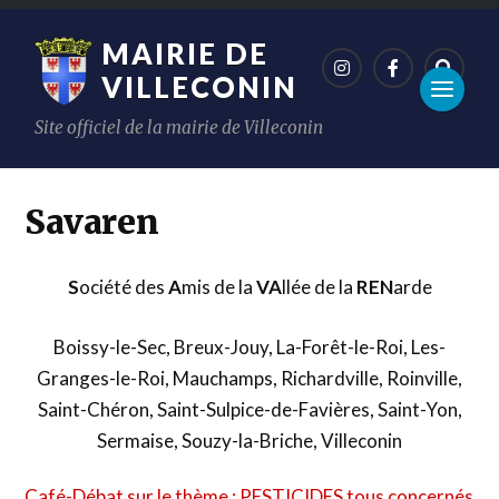
MAIRIE DE
VILLECONIN
Site officiel de la mairie de Villeconin
Savaren
S
ociété des
A
mis de la
VA
llée de la
REN
arde
Boissy-le-Sec, Breux-Jouy, La-Forêt-le-Roi, Les-
Granges-le-Roi, Mauchamps, Richardville, Roinville,
Saint-Chéron, Saint-Sulpice-de-Favières, Saint-Yon,
Sermaise, Souzy-la-Briche, Villeconin
Café-Débat sur le thème : PESTICIDES tous concernés